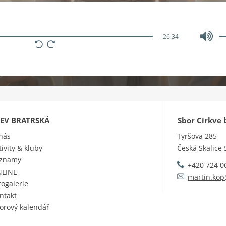
-26:34
KEV BRATRSKÁ
Sbor Církve 
nás
Tyršova 285
tivity & kluby
Česká Skalice
znamy
+420 724 0
LINE
martin.kop
togalerie
ntakt
orový kalendář