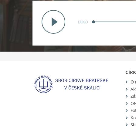
00:00
CÍR
O 
Ak
Zá
ON
Fo
Ko
Sb