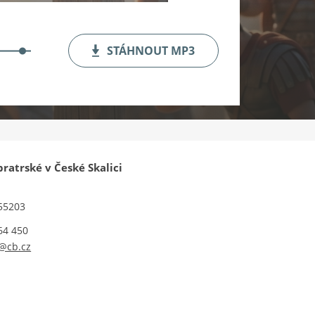
STÁHNOUT
MP3
bratrské v České Skalici
 55203
64 450
@cb.cz