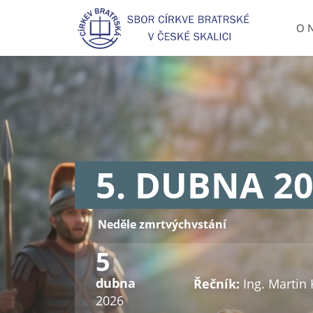
Přeskočit
na
O 
obsah
5. DUBNA 2
Neděle zmrtvýchvstání
5
dubna
Řečník:
Ing. Martin 
2026