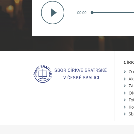
00:00
CÍR
O 
Ak
Zá
ON
Fo
Ko
Sb