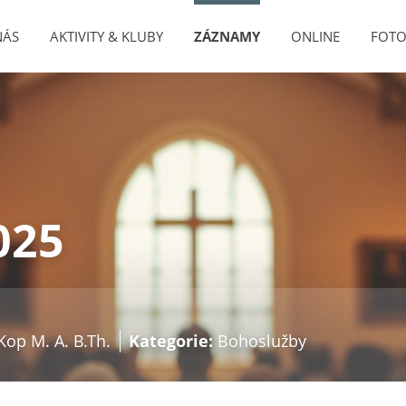
NÁS
AKTIVITY & KLUBY
ZÁZNAMY
ONLINE
FOTO
025
Kop M. A. B.Th.
Kategorie:
Bohoslužby