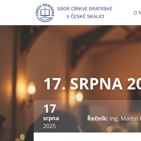
Přeskočit
na
O 
obsah
17. SRPNA 2
17
srpna
Řečník:
Ing. Martin 
2025