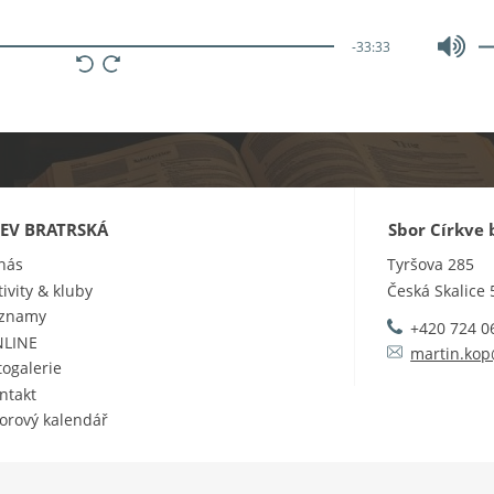
-33:33
KEV BRATRSKÁ
Sbor Církve 
nás
Tyršova 285
tivity & kluby
Česká Skalice
znamy
+420 724 0
LINE
martin.kop
togalerie
ntakt
orový kalendář