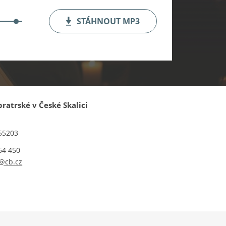
STÁHNOUT
MP3
bratrské v České Skalici
 55203
64 450
@cb.cz